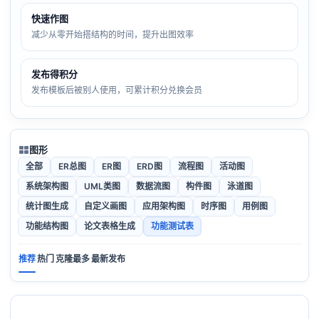
快速作图
减少从零开始搭结构的时间，提升出图效率
发布得积分
发布模板后被别人使用，可累计积分兑换会员
图形
全部
ER总图
ER图
ERD图
流程图
活动图
系统架构图
UML类图
数据流图
构件图
泳道图
统计图生成
自定义画图
应用架构图
时序图
用例图
功能结构图
论文表格生成
功能测试表
推荐
热门
克隆最多
最新发布