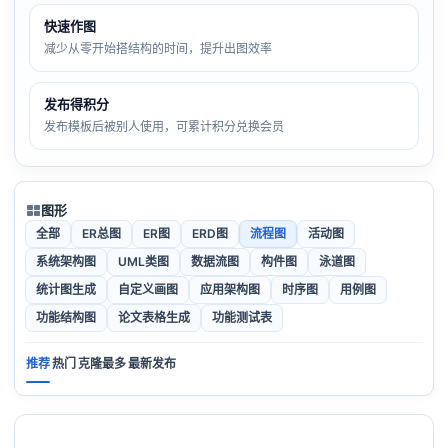
快速作图
减少从零开始搭结构的时间，提升出图效率
发布得积分
发布模板后被别人使用，可累计积分兑换会员
图形
全部
ER总图
ER图
ERD图
流程图
活动图
系统架构图
UML类图
数据流图
构件图
泳道图
统计图生成
自定义画图
应用架构图
时序图
用例图
功能结构图
论文表格生成
功能测试表
推荐
热门
克隆最多
最新发布