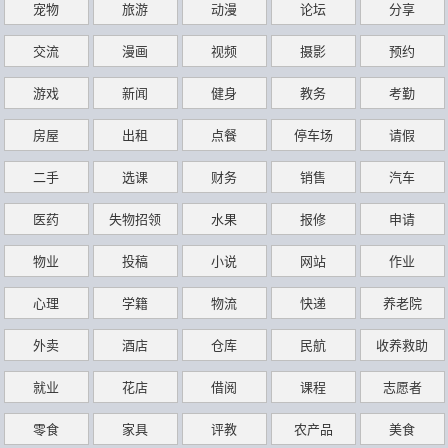
宠物
旅游
动漫
论坛
分享
交流
漫画
视频
摄影
预约
游戏
新闻
健身
教务
考勤
房屋
出租
点餐
停车场
请假
二手
选课
财务
销售
汽车
医药
失物招领
水果
报修
申请
物业
投稿
小说
网站
作业
心理
学籍
物流
快递
养老院
外卖
酒店
仓库
民航
收养救助
就业
花店
借阅
课程
志愿者
零食
家具
评教
农产品
美食