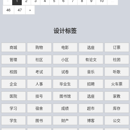
«
1
2
3
4
5
6
7
8
9
10
...
46
47
»
设计标签
商城
购物
电影
选座
订票
管理
社区
小区
有论文
社团
校园
考试
试卷
音乐
听歌
企业
人事
毕业生
招聘
火车票
医院
挂号
图书馆
选座
家教
学习
宿舍
成绩
超市
库存
学生
图书
财产
博客
公交