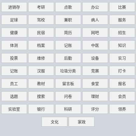
进销存
考研
点歌
办公
比赛
足球
驾校
兼职
病人
服务
健康
民宿
简历
网吧
招生
体测
档案
记账
中医
知识
投票
维修
后勤
设备
实习
记账
汉服
垃圾分类
竞赛
打卡
员工
教材
留言板
食堂
报名
选题
搜索
问卷
理财
会员
实验室
银行
科研
评分
领养
文化
家政