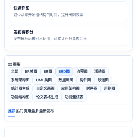
快速作图
减少从零开始搭结构的时间，提升出图效率
发布得积分
发布模板后被别人使用，可累计积分兑换会员
图形
全部
ER总图
ER图
ERD图
流程图
活动图
系统架构图
UML类图
数据流图
构件图
泳道图
统计图生成
自定义画图
应用架构图
时序图
用例图
功能结构图
论文表格生成
功能测试表
推荐
热门
克隆最多
最新发布