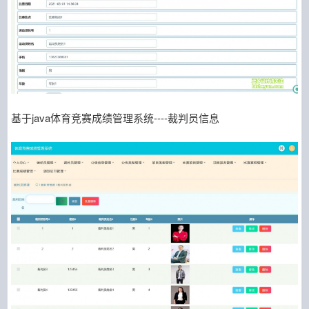
基于java体育竞赛成绩管理系统----裁判员信息