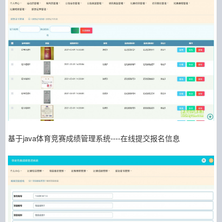
基于java体育竞赛成绩管理系统----在线提交报名信息