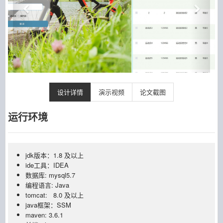
设计详情
演示视频
论文截图
运行环境
jdk版本：1.8 及以上
ide工具：IDEA
数据库: mysql5.7
编程语言: Java
tomcat: 8.0 及以上
java框架：SSM
maven: 3.6.1