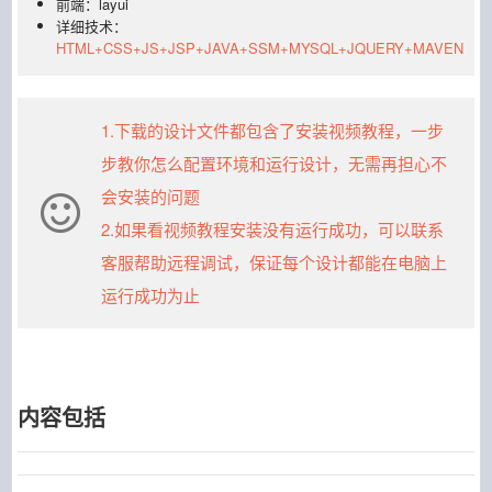
前端：layui
详细技术：
HTML+CSS+JS+JSP+JAVA+SSM+MYSQL+JQUERY+MAVEN
1.下载的设计文件都包含了安装视频教程，一步
步教你怎么配置环境和运行设计，无需再担心不
会安装的问题
2.如果看视频教程安装没有运行成功，可以联系
客服帮助远程调试，保证每个设计都能在电脑上
运行成功为止
内容包括