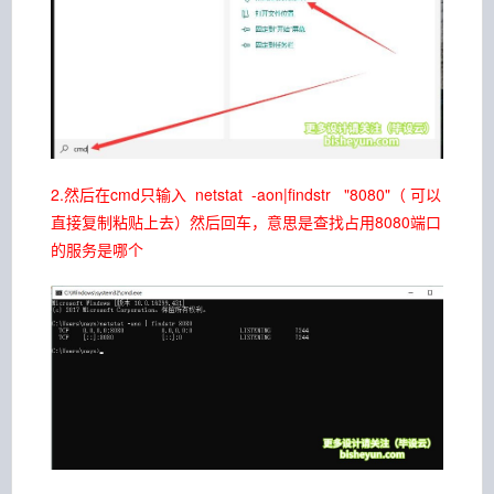
2.然后在cmd只输入 netstat -aon|findstr "8080"（ 可以
直接复制粘贴上去）然后回车，意思是查找占用8080端口
的服务是哪个