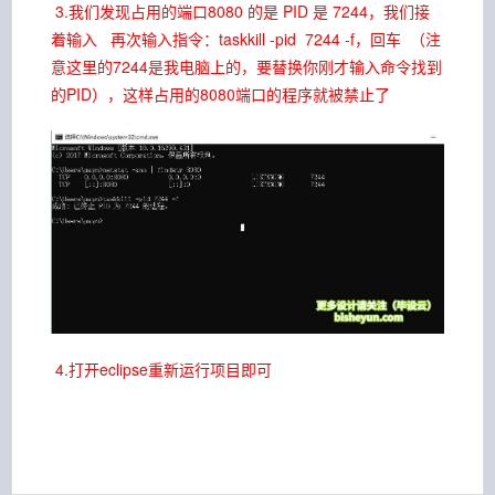
3.我们发现占用的端口8080 的是 PID 是 7244，我们接
着输入 再次输入指令：taskkill -pid 7244 -f，回车 （注
意这里的7244是我电脑上的，要替换你刚才输入命令找到
的PID），这样占用的8080端口的程序就被禁止了
4.打开eclipse重新运行项目即可