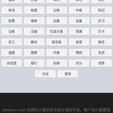
体测
档案
记账
中医
知识
投票
维修
后勤
设备
实习
记账
汉服
垃圾分类
竞赛
打卡
员工
教材
留言板
食堂
报名
选题
搜索
问卷
理财
会员
实验室
银行
科研
评分
领养
文化
家政
bisheyun.com
-优质的计算机毕业设计源码平台，每个设计都要相