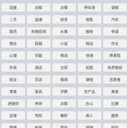
房屋
出租
点餐
停车场
请假
二手
选课
财务
销售
汽车
医药
失物招领
水果
报修
申请
物业
投稿
小说
网站
作业
心理
学籍
物流
快递
养老院
外卖
酒店
仓库
民航
收养救助
就业
花店
借阅
课程
志愿者
零食
家具
评教
农产品
美食
进销存
考研
点歌
办公
比赛
足球
驾校
兼职
病人
服务
健康
民宿
简历
网吧
招生