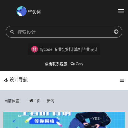
毕设网
切
换
导
航
flycode-专业定制计算机毕业设计
点击联系客服
Cary
设计导航
当前位置：
主页
新闻