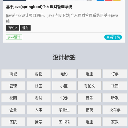
基于java(springboot)个人理财管理系统
[java毕业设计项目源码，java毕设下载]个人理财管理系统是基于java
编...
有论文
理财
查看详情
java设计
设计标签
商城
购物
电影
选座
订票
管理
社区
小区
有论文
社团
校园
考试
试卷
音乐
听歌
企业
人事
毕业生
招聘
火车票
医院
挂号
图书馆
选座
家教