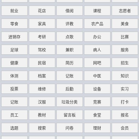
就业
花店
借阅
课程
志愿者
零食
家具
评教
农产品
美食
进销存
考研
点歌
办公
比赛
足球
驾校
兼职
病人
服务
健康
民宿
简历
网吧
招生
体测
档案
记账
中医
知识
投票
维修
后勤
设备
实习
记账
汉服
垃圾分类
竞赛
打卡
员工
教材
留言板
食堂
报名
选题
搜索
问卷
理财
会员