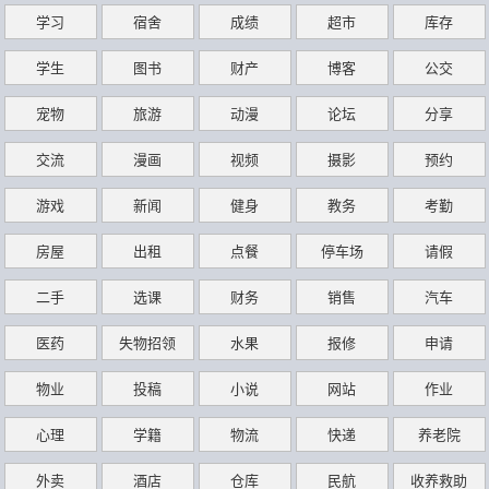
学习
宿舍
成绩
超市
库存
学生
图书
财产
博客
公交
宠物
旅游
动漫
论坛
分享
交流
漫画
视频
摄影
预约
游戏
新闻
健身
教务
考勤
房屋
出租
点餐
停车场
请假
二手
选课
财务
销售
汽车
医药
失物招领
水果
报修
申请
物业
投稿
小说
网站
作业
心理
学籍
物流
快递
养老院
外卖
酒店
仓库
民航
收养救助