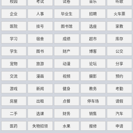
校园
考试
试卷
音乐
听歌
企业
人事
毕业生
招聘
火车票
医院
挂号
图书馆
选座
家教
学习
宿舍
成绩
超市
库存
学生
图书
财产
博客
公交
宠物
旅游
动漫
论坛
分享
交流
漫画
视频
摄影
预约
游戏
新闻
健身
教务
考勤
房屋
出租
点餐
停车场
请假
二手
选课
财务
销售
汽车
医药
失物招领
水果
报修
申请