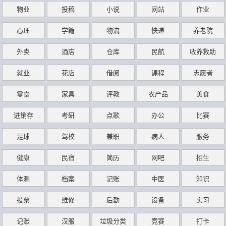
物业
投稿
小说
网站
作业
心理
学籍
物流
快递
养老院
外卖
酒店
仓库
民航
收养救助
就业
花店
借阅
课程
志愿者
零食
家具
评教
农产品
美食
进销存
考研
点歌
办公
比赛
足球
驾校
兼职
病人
服务
健康
民宿
简历
网吧
招生
体测
档案
记账
中医
知识
投票
维修
后勤
设备
实习
记账
汉服
垃圾分类
竞赛
打卡