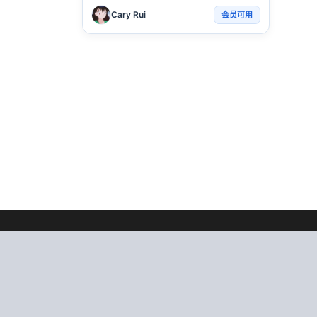
Cary Rui
会员可用
bisheyun.com
-优质的计算机毕业设计源码平台，每
程，为每个同学找到自己设计的灵感和启发，从中学
的设计