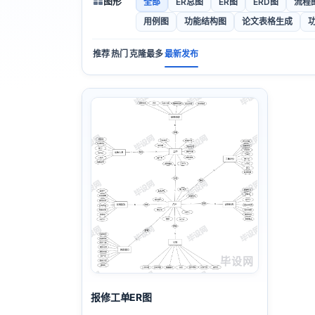
图形
全部
ER总图
ER图
ERD图
流程
用例图
功能结构图
论文表格生成
推荐
热门
克隆最多
最新发布
毕设网
报修工单ER图