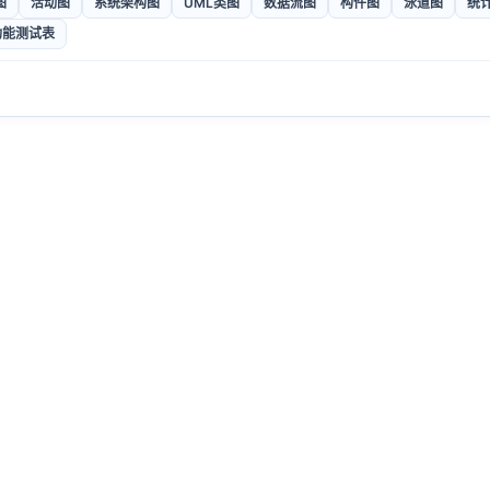
图
活动图
系统架构图
UML类图
数据流图
构件图
泳道图
统
功能测试表