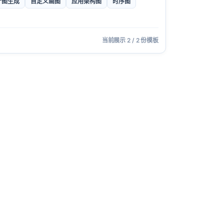
计图生成
自定义画图
应用架构图
时序图
当前展示 2 / 2 份模板